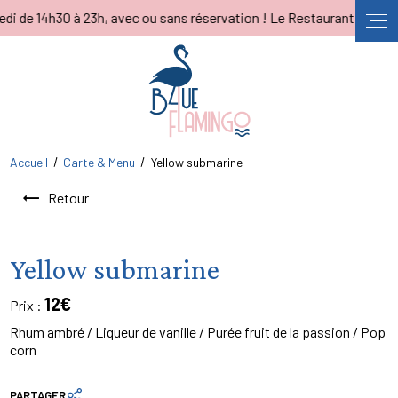
Panneau de gestion des cookies
 14h30 à 23h, avec ou sans réservation ! Le Restaurant est fermé po
Accueil
Carte & Menu
Yellow submarine
Retour
Yellow submarine
12€
Prix :
Rhum ambré / Liqueur de vanille / Purée fruit de la passion / Pop
corn
PARTAGER